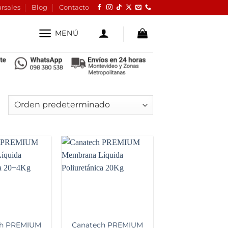
rsales
Blog
Contacto
MENÚ
Add to
Add to
wishlist
wishlist
ch PREMIUM
Canatech PREMIUM