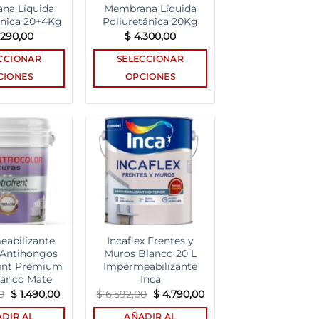
na Líquida
Membrana Líquida
ánica 20+4Kg
Poliuretánica 20Kg
290,00
$
4.300,00
CCIONAR
SELECCIONAR
CIONES
OPCIONES
Este
Este
producto
producto
tiene
tiene
múltiples
múltiples
Add to
Add to
variantes.
variantes.
wishlist
wishlist
Las
Las
opciones
opciones
se
se
pueden
pueden
abilizante
Incaflex Frentes y
elegir
elegir
 Antihongos
Muros Blanco 20 L
en
en
ent Premium
Impermeabilizante
la
la
Blanco Mate
Inca
página
página
El
El
El
El
0
$
1.490,00
$
6.592,00
$
4.790,00
precio
precio
precio
precio
de
de
original
actual
original
actual
DIR AL
AÑADIR AL