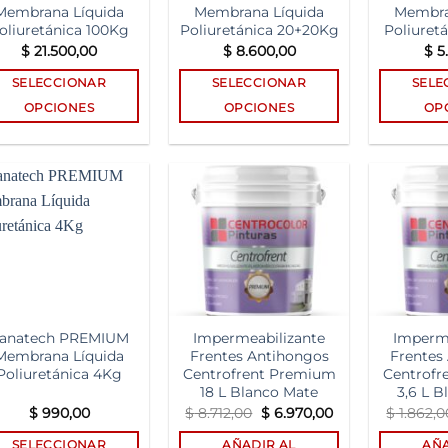
Membrana Líquida
Membrana Líquida
Membra
oliuretánica 100Kg
Poliuretánica 20+20Kg
Poliuret
$
21.500,00
$
8.600,00
$
5.
SELECCIONAR
SELECCIONAR
SELE
OPCIONES
OPCIONES
OP
Este
Este
producto
producto
tiene
tiene
múltiples
múltiples
Add to
Add to
variantes.
variantes.
wishlist
wishlist
Las
Las
opciones
opciones
se
se
pueden
pueden
anatech PREMIUM
Impermeabilizante
Imperme
elegir
elegir
Membrana Líquida
Frentes Antihongos
Frentes
en
en
Poliuretánica 4Kg
Centrofrent Premium
Centrofr
la
la
18 L Blanco Mate
3,6 L 
página
página
El
El
$
990,00
$
8.712,00
$
6.970,00
$
1.862,0
precio
precio
de
de
original
actual
SELECCIONAR
AÑADIR AL
AÑA