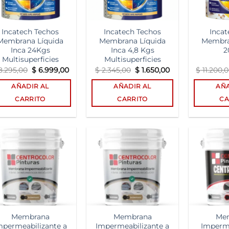
Incatech Techos
Incatech Techos
Incat
Membrana Líquida
Membrana Líquida
Membra
Inca 24Kgs
Inca 4,8 Kgs
2
Multisuperficies
Multisuperficies
El
El
El
El
.295,00
$
6.999,00
$
2.345,00
$
1.650,00
$
11.200,
precio
precio
precio
precio
original
actual
original
actual
AÑADIR AL
AÑADIR AL
AÑA
era:
es:
era:
es:
$ 8.295,00.
$ 6.999,00.
$ 2.345,00.
$ 1.650,00.
CARRITO
CARRITO
CA
Add to
Add to
wishlist
wishlist
Membrana
Membrana
Me
mpermeabilizante a
Impermeabilizante a
Imperme