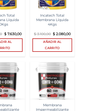
ech Total
Incatech Total
na Líquida
Membrana Líquida
0Kgs
4Kgs
El
El
El
El
00
$
7.630,00
$
3.100,00
$
2.080,00
precio
precio
precio
precio
original
actual
original
actual
DIR AL
AÑADIR AL
era:
es:
era:
es:
$ 11.200,00.
$ 7.630,00.
$ 3.100,00.
$ 2.080,00.
RRITO
CARRITO
Add to
Add to
wishlist
wishlist
mbrana
Membrana
abilizante
Impermeabilizante