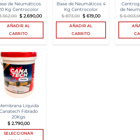
ase de Neumáticos
Base de Neumáticos 4
Centrog
20 Kg Centrocolor
Kg Centrocolor
de Neumá
El
El
El
El
3.362,00
$
2.690,00
$
873,00
$
619,00
$
6.003,0
precio
precio
precio
precio
original
actual
original
actual
AÑADIR AL
AÑADIR AL
AÑA
era:
es:
era:
es:
$ 3.362,00.
$ 2.690,00.
$ 873,00.
$ 619,00.
CARRITO
CARRITO
CA
Add to
wishlist
Membrana Líquida
Canatech Fibrado
20Kgs
$
2.790,00
SELECCIONAR