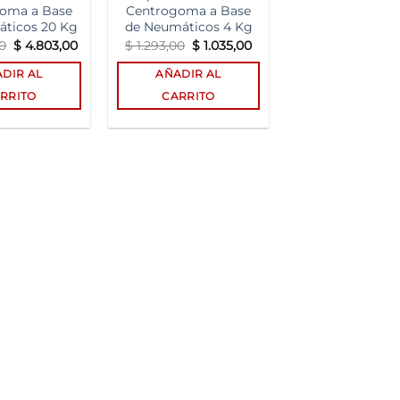
oma a Base
Centrogoma a Base
ticos 20 Kg
de Neumáticos 4 Kg
El
El
El
El
0
$
4.803,00
$
1.293,00
$
1.035,00
precio
precio
precio
precio
original
actual
original
actual
DIR AL
AÑADIR AL
era:
es:
era:
es:
$ 6.003,00.
$ 4.803,00.
$ 1.293,00.
$ 1.035,00.
RRITO
CARRITO