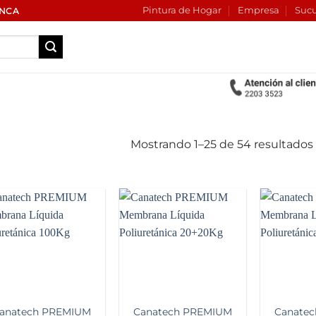
Pintura de Hogar
Empresa
Sucu
INCA
Mostrando 1–25 de 54 resultados
Add to
Add to
wishlist
wishlist
anatech PREMIUM
Canatech PREMIUM
Canate