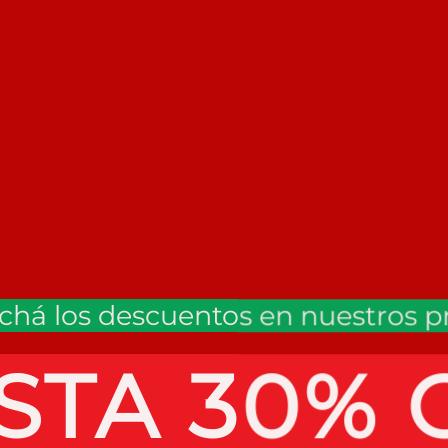
há los descuentos en nuestros 
STA 30% 