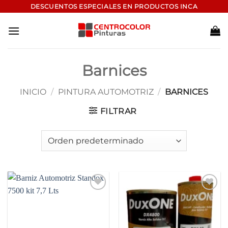
Saltar
DESCUENTOS ESPECIALES EN PRODUCTOS INCA
al
contenido
Barnices
INICIO
/
PINTURA AUTOMOTRIZ
/
BARNICES
FILTRAR
Add to
Add to
wishlist
wishlist