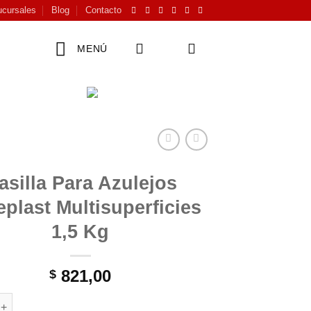
cursales
Blog
Contacto
MENÚ
asilla Para Azulejos
eplast Multisuperficies
1,5 Kg
821,00
$
ra Azulejos Sinteplast Multisuperficies 1,5 Kg cantidad