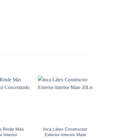
Add to
Add to
wishlist
wishlist
x Rinde Más
Inca Látex Constructor
Masilla Para Azu
x Interior
Exterior-Interior Mate
Sinteplast