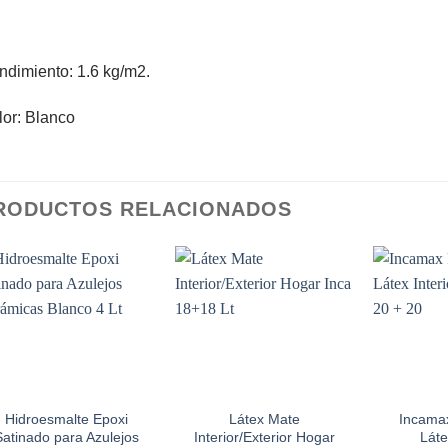
dimiento: 1.6 kg/m2.
or: Blanco
RODUCTOS RELACIONADOS
Add to
Add to
wishlist
wishlist
Hidroesmalte Epoxi
Látex Mate
Incama
Satinado para Azulejos
Interior/Exterior Hogar
Láte