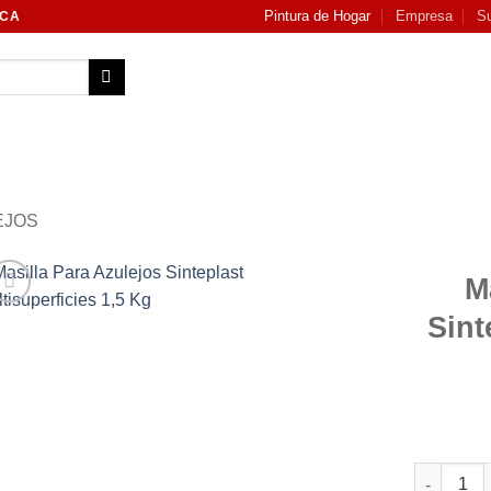
Pintura de Hogar
Empresa
Su
NCA
EJOS
M
Sint
Add to
wishlist
Masilla Pa