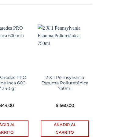
Add to
Add to
A
wishlist
wishlist
w
Paredes PRO
2 X 1 Pennsylvania
Enduido pa
ine Inca 600
Espuma Poliuretánica
Exteriores Sinte
/ 340 gr
750ml
1,5 Kg
844,00
$
560,00
$
511,00
ADIR AL
AÑADIR AL
AÑADIR AL
ARRITO
CARRITO
CARRITO