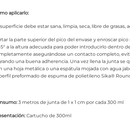
mo aplicarlo:
superficie debe estar sana, limpia, seca, libre de grasas, 
rtar la parte superior del pico del envase y enroscar pico
45° a la altura adecuada para poder introducirlo dentro de l
mpletamente asegurándose un contacto completo, evita
grando una buena adherencia. Una vez llena la junta se qui
n una hoja metálica o una espátula mojada con agua jab
 perfil preformado de espuma de polietileno Sika® Roun
nsumo:
3 metros de junta de 1 x 1 cm por cada 300 ml
esentación:
Cartucho de 300ml