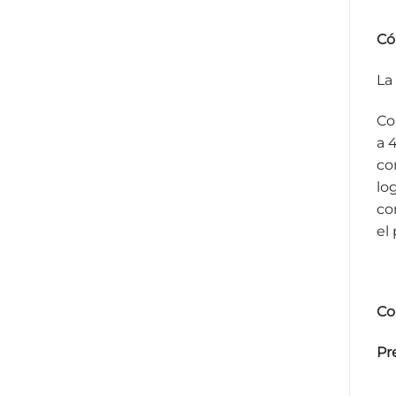
Có
La 
Co
a 
co
lo
co
el
Co
Pr