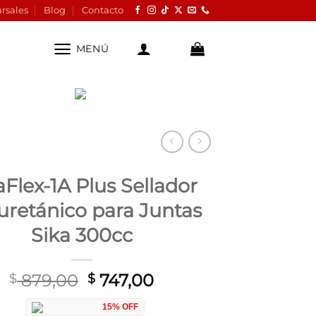
rsales
Blog
Contacto
MENÚ
aFlex-1A Plus Sellador
uretánico para Juntas
Sika 300cc
El
El
879,00
747,00
$
$
precio
precio
15% OFF
original
actual