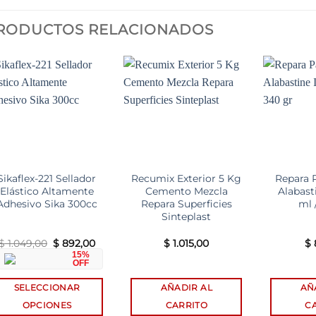
RODUCTOS RELACIONADOS
Add to
Add to
wishlist
wishlist
Sikaflex-221 Sellador
Recumix Exterior 5 Kg
Repara 
Elástico Altamente
Cemento Mezcla
Alabast
Adhesivo Sika 300cc
Repara Superficies
ml 
Sinteplast
El
El
$
1.049,00
$
892,00
$
1.015,00
$
precio
precio
15%
original
actual
OFF
era:
es:
$ 1.049,00.
$ 892,00.
SELECCIONAR
AÑADIR AL
AÑ
OPCIONES
CARRITO
C