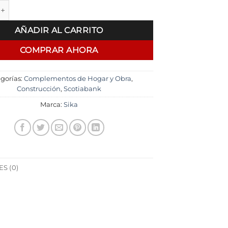
A Plus Sellador Poliuretánico para Juntas Sika 300cc cantidad
era:
es:
$ 879,00.
$ 747,00.
AÑADIR AL CARRITO
COMPRAR AHORA
gorías:
Complementos de Hogar y Obra
,
Construcción
,
Scotiabank
Marca:
Sika
S (0)