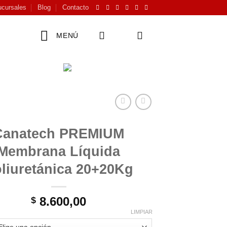
cursales
Blog
Contacto
MENÚ
Canatech PREMIUM
Membrana Líquida
liuretánica 20+20Kg
8.600,00
$
LIMPIAR