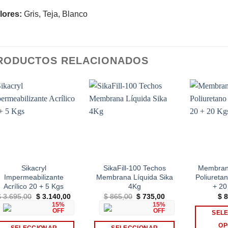
lores:
Gris, Teja, Blanco
RODUCTOS RELACIONADOS
Add to
Add to
wishlist
wishlist
Sikacryl
SikaFill-100 Techos
Membrana
Impermeabilizante
Membrana Líquida Sika
Poliureta
Acrílico 20 + 5 Kgs
4Kg
+ 20
El
El
El
El
$
3.695,00
$
3.140,00
$
865,00
$
735,00
$
8
precio
precio
precio
precio
15%
15%
original
actual
original
actual
OFF
OFF
SEL
era:
es:
era:
es:
$ 3.695,00.
$ 3.140,00.
$ 865,00.
$ 735,00.
OP