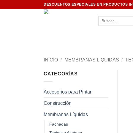
Saltar
DESCUENTOS ESPECIALES EN PRODUCTOS I
al
contenido
Buscar
por:
INICIO
/
MEMBRANAS LÍQUIDAS
/
TE
CATEGORÍAS
Accesorios para Pintar
Construcción
Membranas Líquidas
Fachadas
Techos y Azoteas