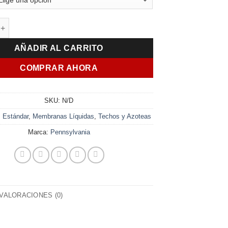
PREMIUM Membrana Líquida Poliuretánica 20+20Kg cantidad
AÑADIR AL CARRITO
COMPRAR AHORA
SKU:
N/D
:
Estándar
,
Membranas Líquidas
,
Techos y Azoteas
Marca:
Pennsylvania
VALORACIONES (0)