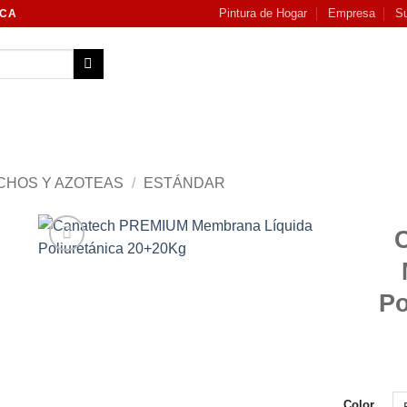
Pintura de Hogar
Empresa
Su
NCA
CHOS Y AZOTEAS
/
ESTÁNDAR
Add to
wishlist
Po
Color