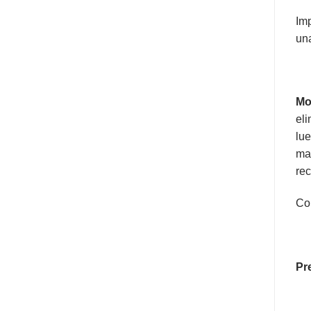
Imp
una
Mo
eli
lue
man
rec
Co
Pr