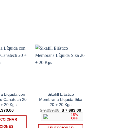
Add to
Add to
wishlist
wishlist
 Líquida con
Sikafill Elástico
Canatech PRE
no Canatech 20
Membrana Líquida Sika
Membrana Líqu
 + 20 Kgs
20 + 20 Kgs
Poliuretánica 2
El
El
.370,00
$
9.039,00
$
7.683,00
$
5.290,00
precio
precio
15%
original
actual
OFF
ECCIONAR
SELECCIONA
era:
es:
$ 9.039,00.
$ 7.683,00.
CIONES
OPCIONES