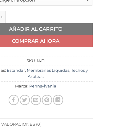
PREMIUM Membrana Líquida Poliuretánica 20+4Kg cantidad
AÑADIR AL CARRITO
COMPRAR AHORA
SKU:
N/D
ías:
Estándar
,
Membranas Líquidas
,
Techos y
Azoteas
Marca:
Pennsylvania
VALORACIONES (0)