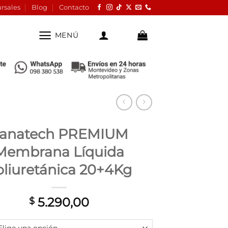
rsales
Blog
Contacto
MENÚ
anatech PREMIUM
Membrana Líquida
oliuretánica 20+4Kg
5.290,00
$