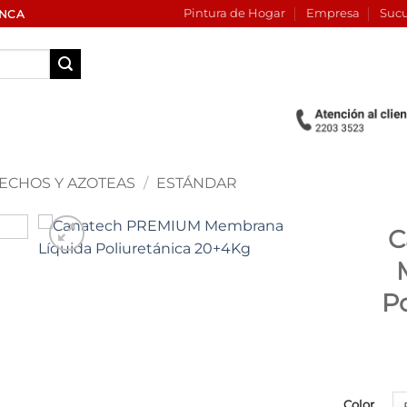
Pintura de Hogar
Empresa
Sucu
INCA
ECHOS Y AZOTEAS
/
ESTÁNDAR
C
Add to
wishlist
P
Color