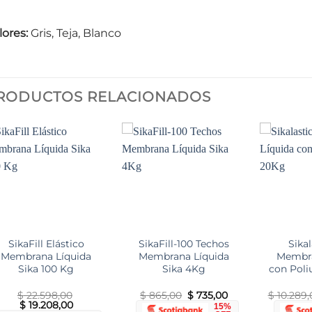
lores:
Gris, Teja, Blanco
RODUCTOS RELACIONADOS
Add to
Add to
wishlist
wishlist
SikaFill Elástico
SikaFill-100 Techos
Sika
Membrana Líquida
Membrana Líquida
Membra
Sika 100 Kg
Sika 4Kg
con Poli
El
El
$
22.598,00
$
865,00
$
735,00
$
10.289,
El
El
precio
precio
$
19.208,00
15%