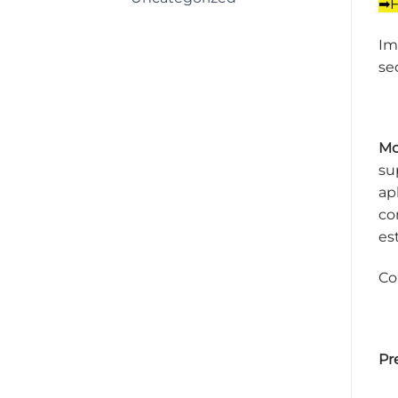
➡F
Im
se
Mo
su
ap
co
es
Co
Pr