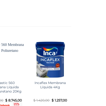
Add to
Add to
wishlist
wishlist
lastic 560
Incaflex Membrana
na Líquida
Líquida 4Kg
uretano 20Kg
El
El
El
El
00
$
8.745,00
$
1.420,00
$
1.257,00
precio
precio
precio
precio
15%