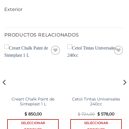
Exterior
PRODUCTOS RELACIONADOS
Add to
Add to
wishlist
wishlist
Creart Chalk Paint de
Cetol Tintas Universales
Sinteplast 1 L
240cc
El
El
$
850,00
$
724,00
$
578,00
io
precio
precio
al
original
actual
SELECCIONAR
SELECCIONAR
era:
es:
169,00.
$ 724,00.
$ 578,0