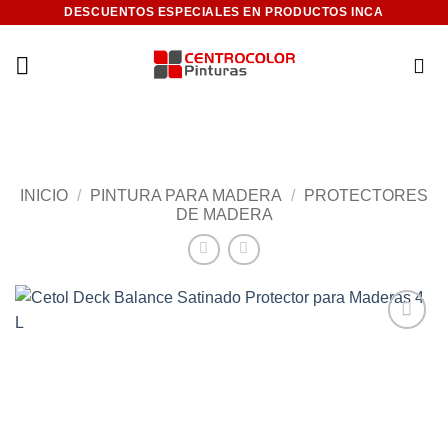
Saltar
DESCUENTOS ESPECIALES EN PRODUCTOS INCA
al
contenido
INICIO
/
PINTURA PARA MADERA
/
PROTECTORES
DE MADERA
Add to
wishlist