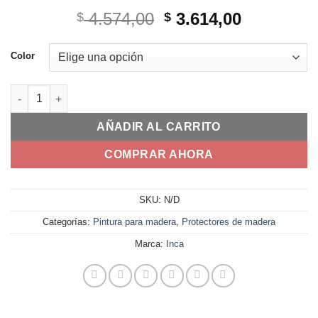
El
El
4.574,00
3.614,00
$
$
precio
precio
original
actual
Color
era:
es:
$ 4.574,00.
$ 3.614,00
Cetol Deck Balance Satinado Protector para Maderas 4 L canti
AÑADIR AL CARRITO
COMPRAR AHORA
SKU:
N/D
Categorías:
Pintura para madera
,
Protectores de madera
Marca:
Inca