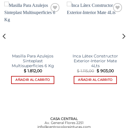
Add to
Add to
wishlist
wishlist
Masilla Para Azulejos
Inca Látex Constructor
Sinteplast
Exterior-Interior Mate
Multisuperficies 6 Kg
4Lts
El
El
$
1.812,00
$
1.115,00
$
903,00
o
precio
precio
l
original
actual
AÑADIR AL CARRITO
AÑADIR AL CARRITO
era:
es:
,00.
$ 1.115,00.
$ 903,0
CASA CENTRAL
Av. General Flores 2251
info@centrocolorpinturas.com