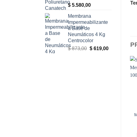
Te
$
5.580,00
Membrana
Impermeabilizante
a Base de
Neumáticos 4 Kg
Centrocolor
P
El
El
$
873,00
$
619,00
precio
precio
original
actual
era:
es:
$ 873,00.
$ 619,00.
M