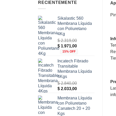
RECIENTEMENTE
Ap
Pin
Sikalastic 560
Membrana Líquida
con Poliuretano
4Kg
In
$
2.319,00
Te
El
El
$
1.971,00
precio
precio
Ren
15% OFF
original
actual
Tie
Incatech Fibrado
era:
es:
Transitable
$ 2.319,00.
$ 1.971,00.
Membrana Líquida
4Kgs
Pr
$
2.840,00
Las
El
El
$
2.033,00
precio
precio
inf
Membrana Líquida
original
actual
con Poliuretano
era:
es:
Canatech 20 + 20
$ 2.840,00.
$ 2.033,00.
Kgs