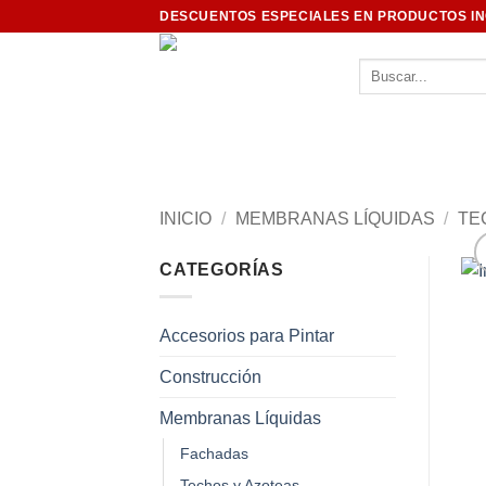
Saltar
DESCUENTOS ESPECIALES EN PRODUCTOS I
al
contenido
Buscar
por:
INICIO
/
MEMBRANAS LÍQUIDAS
/
TE
CATEGORÍAS
Accesorios para Pintar
Construcción
Membranas Líquidas
Fachadas
Techos y Azoteas