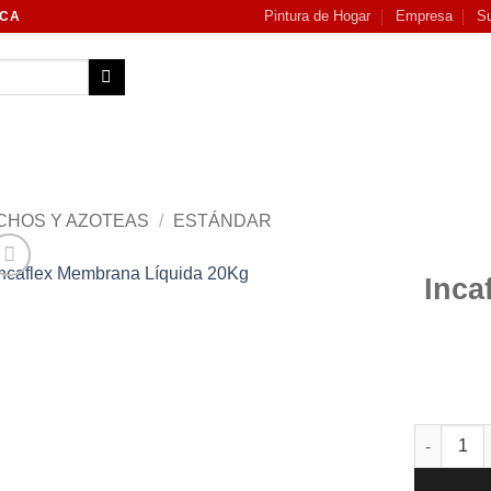
Pintura de Hogar
Empresa
Su
NCA
CHOS Y AZOTEAS
/
ESTÁNDAR
Inca
Add to
wishlist
Incaflex 