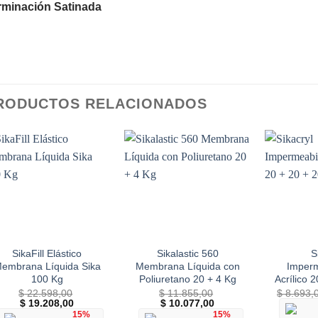
rminación Satinada
RODUCTOS RELACIONADOS
Add to
Add to
wishlist
wishlist
SikaFill Elástico
Sikalastic 560
S
embrana Líquida Sika
Membrana Líquida con
Imperm
100 Kg
Poliuretano 20 + 4 Kg
Acrílico 
$
22.598,00
$
11.855,00
$
8.693,
El
El
El
El
$
19.208,00
$
10.077,00
precio
precio
precio
precio
15%
15%