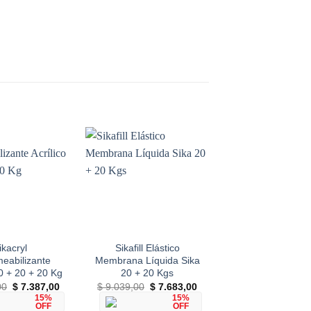
Add to
Add to
wishlist
wishlist
ikacryl
Sikafill Elástico
Incaflex Frentes 
eabilizante
Membrana Líquida Sika
Blanco 4 L
20 + 20 + 20 Kg
20 + 20 Kgs
Impermeabilizant
El
El
El
El
El
00
$
7.387,00
$
9.039,00
$
7.683,00
$
1.764,00
$
1.3
precio
precio
precio
precio
preci
15%
15%
original
actual
original
actual
origin
OFF
OFF
AÑADIR AL