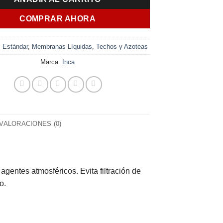
$ 5.993,00.
$ 4.561,00.
COMPRAR AHORA
:
Estándar
,
Membranas Líquidas
,
Techos y Azoteas
Marca:
Inca
VALORACIONES (0)
agentes atmosféricos. Evita filtración de
o.