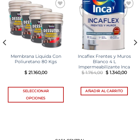
Add to
Add to
wishlist
wishlist
Membrana Liquida Con
Incaflex Frentes y Muros
Poliuretano 80 Kgs
Blanco 4 L
Impermeabilizante Inca
El
El
$
21.160,00
$
1.764,00
$
1.340,00
cio
precio
preci
ual
original
actual
era:
es:
.077,00.
$ 1.764,00.
$ 1.34
SELECCIONAR
AÑADIR AL CARRITO
OPCIONES
Este
producto
tiene
múltiples
variantes.
Las