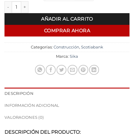
Membrana Asfáltica Sika con Aluminio AP-NC con 4mm de Esp
era:
es:
$ 2.759,00.
$ 2.345,
AÑADIR AL CARRITO
COMPRAR AHORA
Categorías:
Construcción
,
Scotiabank
Marca:
Sika
DESCRIPCIÓN
INFORMACIÓN ADICIONAL
VALORACIONES (0)
DESCRIPCIÓN DEL PRODUCTO: