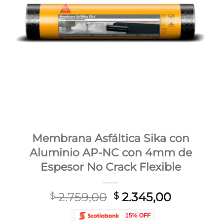
Membrana Asfáltica Sika con
Aluminio AP-NC con 4mm de
Espesor No Crack Flexible
El
El
2.759,00
2.345,00
$
$
precio
precio
15% OFF
original
actual