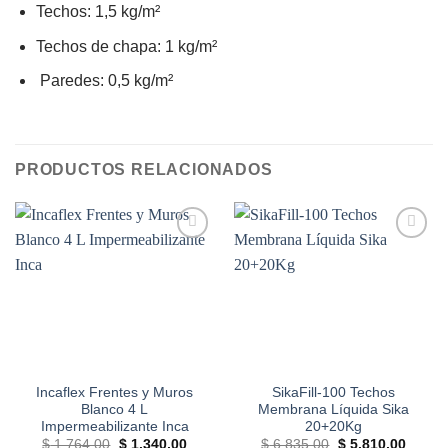
Techos: 1,5 kg/m²
Techos de chapa: 1 kg/m²
Paredes: 0,5 kg/m²
PRODUCTOS RELACIONADOS
Add to
Add to
wishlist
wishlist
Incaflex Frentes y Muros
SikaFill-100 Techos
Blanco 4 L
Membrana Líquida Sika
Impermeabilizante Inca
20+20Kg
El
El
El
El
$
1.764,00
$
1.340,00
$
6.835,00
$
5.810,00