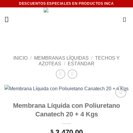
Saltar
DESCUENTOS ESPECIALES EN PRODUCTOS INCA
al
contenido
INICIO
/
MEMBRANAS LÍQUIDAS
/
TECHOS Y
AZOTEAS
/
ESTÁNDAR
Add to
Membrana Líquida con Poliuretano
wishlist
Canatech 20 + 4 Kgs
3.470,00
$