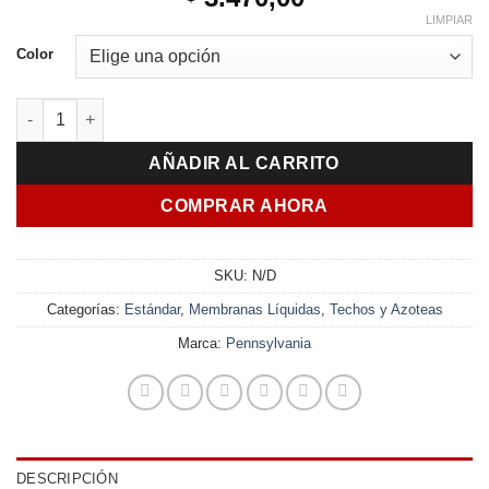
LIMPIAR
Color
Membrana Líquida con Poliuretano Canatech 20 + 4 Kgs cantid
AÑADIR AL CARRITO
COMPRAR AHORA
SKU:
N/D
Categorías:
Estándar
,
Membranas Líquidas
,
Techos y Azoteas
Marca:
Pennsylvania
DESCRIPCIÓN