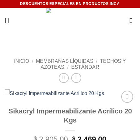
Saltar
DESCUENTOS ESPECIALES EN PRODUCTOS INCA
al
contenido
INICIO
/
MEMBRANAS LÍQUIDAS
/
TECHOS Y
AZOTEAS
/
ESTÁNDAR
Add to
Sikacryl Impermeabilizante Acrílico 20
wishlist
Kgs
El
El
2.905,00
2.469,00
$
$