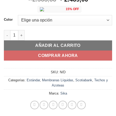
precio
precio
15% OFF
original
actual
era:
es:
Color
$ 2.905,00.
$ 2.469,00
Sikacryl Impermeabilizante Acrílico 20 Kgs cantidad
AÑADIR AL CARRITO
COMPRAR AHORA
SKU:
N/D
Categorías:
Estándar
,
Membranas Líquidas
,
Scotiabank
,
Techos y
Azoteas
Marca:
Sika