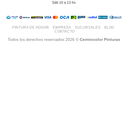
pueden
pueden
Sáb 10 a 13 hs.
elegir
elegir
en
en
la
la
página
página
PINTURA DE HOGAR
EMPRESA
SUCURSALES
BLOG
CONTACTO
de
de
producto
producto
Todos los derechos reservados 2026 ©
Centrocolor Pinturas