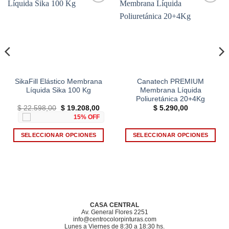
Add to
Add to
wishlist
wishlist
SikaFill Elástico Membrana
Canatech PREMIUM
Líquida Sika 100 Kg
Membrana Líquida
Poliuretánica 20+4Kg
El
El
$
22.598,00
$
19.208,00
$
5.290,00
o
precio
precio
15% OFF
l
original
actual
era:
es:
40,00.
$ 22.598,00.
$ 19.208,00.
SELECCIONAR OPCIONES
SELECCIONAR OPCIONES
Este
Este
producto
producto
tiene
tiene
múltiples
múltiples
variantes.
variantes.
Las
Las
CASA CENTRAL
opciones
opciones
Av. General Flores 2251
info@centrocolorpinturas.com
se
se
Lunes a Viernes de 8:30 a 18:30 hs.