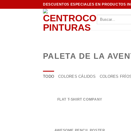
Saltar
DESCUENTOS ESPECIALES EN PRODUCTOS I
al
Buscar
contenido
por:
PALETA DE LA AVE
TODO
COLORES CÁLIDOS
COLORES FRÍO
FLAT T-SHIRT COMPANY
AWESOME PENCIL POSTER