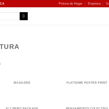
Pintura de Hogar
Empresa
Su
NCA
NTURA
S
MAGAZINE
FLATSOME POSTER PRINT
FL3 PRINT PACKAGE
PENSAMIENTO COLECTIVO