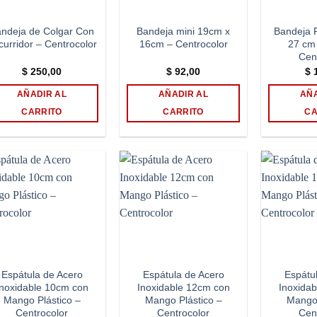
ndeja de Colgar Con
Bandeja mini 19cm x
Bandeja 
curridor – Centrocolor
16cm – Centrocolor
27 cm
Cen
$
250,00
$
92,00
$
1
AÑADIR AL
AÑADIR AL
AÑA
CARRITO
CARRITO
CA
Add to
Add to
wishlist
wishlist
Espátula de Acero
Espátula de Acero
Espátu
Inoxidable 10cm con
Inoxidable 12cm con
Inoxida
Mango Plástico –
Mango Plástico –
Mango 
Centrocolor
Centrocolor
Cen