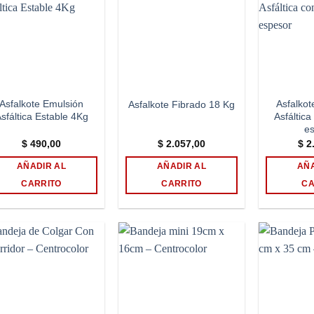
Add to
Add to
wishlist
wishlist
Asfalkote Emulsión
Asfalko
Asfalkote Fibrado 18 Kg
sfáltica Estable 4Kg
Asfáltic
e
$
490,00
$
2.057,00
$
2.
AÑADIR AL
AÑADIR AL
AÑA
CARRITO
CARRITO
CA
Add to
Add to
wishlist
wishlist