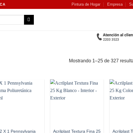
Pintura de Hogar
Empresa
Su
NCA
Mostrando 1–25 de 327 result
Add to
Add to
wishlist
wishlist
2 X 1 Pennsylvania
Acrilplast Textura Fina 25
Acrilplast 