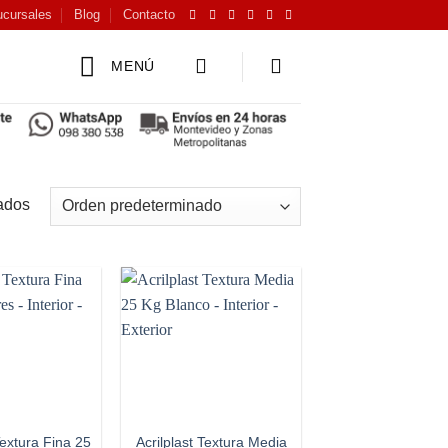
cursales
Blog
Contacto
MENÚ
ados
Add to
Add to
wishlist
wishlist
Textura Fina 25
Acrilplast Textura Media