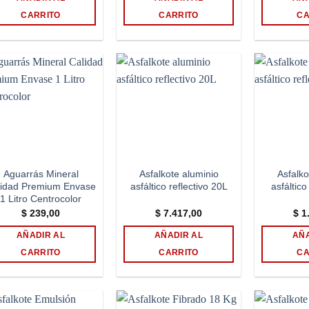
CARRITO
CARRITO
CA
Add to
Add to
wishlist
wishlist
Aguarrás Mineral
Asfalkote aluminio
Asfalko
lidad Premium Envase
asfáltico reflectivo 20L
asfáltico
1 Litro Centrocolor
$
239,00
$
7.417,00
$
1.
AÑADIR AL
AÑADIR AL
AÑA
CARRITO
CARRITO
CA