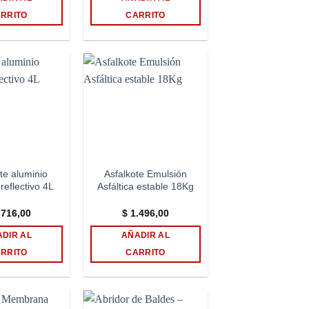
RRITO
CARRITO
Add to
Add to
wishlist
wishlist
te aluminio
Asfalkote Emulsión
 reflectivo 4L
Asfáltica estable 18Kg
716,00
$
1.496,00
DIR AL
AÑADIR AL
RRITO
CARRITO