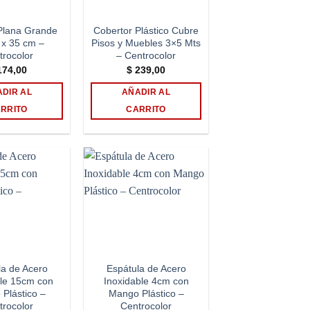
Plana Grande
Cobertor Plástico Cubre
 x 35 cm –
Pisos y Muebles 3×5 Mts
trocolor
– Centrocolor
74,00
$
239,00
DIR AL
AÑADIR AL
RRITO
CARRITO
Add to
Add to
wishlist
wishlist
la de Acero
Espátula de Acero
ble 15cm con
Inoxidable 4cm con
Plástico –
Mango Plástico –
trocolor
Centrocolor