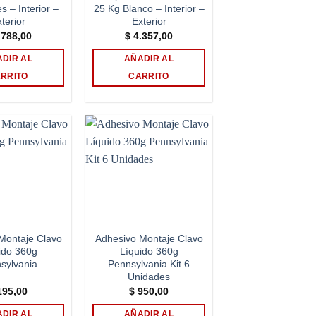
s – Interior –
25 Kg Blanco – Interior –
terior
Exterior
788,00
$
4.357,00
DIR AL
AÑADIR AL
RRITO
CARRITO
Add to
Add to
wishlist
wishlist
Montaje Clavo
Adhesivo Montaje Clavo
ido 360g
Líquido 360g
sylvania
Pennsylvania Kit 6
Unidades
95,00
$
950,00
DIR AL
AÑADIR AL