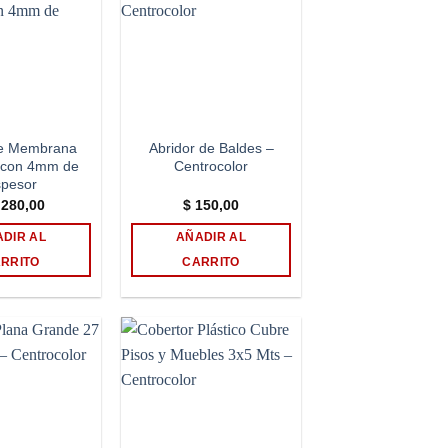
Add to
Add to
wishlist
wishlist
te Membrana
Abridor de Baldes –
a con 4mm de
Centrocolor
spesor
280,00
$
150,00
DIR AL
AÑADIR AL
RRITO
CARRITO
Add to
Add to
wishlist
wishlist