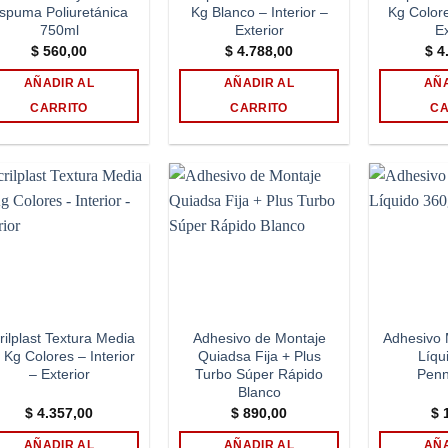
spuma Poliuretánica
Kg Blanco – Interior –
Kg Colore
750ml
Exterior
Ex
$
560,00
$
4.788,00
$
4.
AÑADIR AL
AÑADIR AL
AÑA
CARRITO
CARRITO
CA
Add to
Add to
wishlist
wishlist
rilplast Textura Media
Adhesivo de Montaje
Adhesivo 
 Kg Colores – Interior
Quiadsa Fija + Plus
Líqu
– Exterior
Turbo Súper Rápido
Penn
Blanco
$
4.357,00
$
890,00
$
1
AÑADIR AL
AÑADIR AL
AÑA