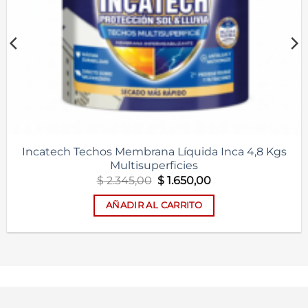
Incatech Techos Membrana Líquida Inca 4,8 Kgs
Multisuperficies
El
El
$
2.345,00
$
1.650,00
precio
precio
original
actual
AÑADIR AL CARRITO
era:
es:
$ 2.345,00.
$ 1.650,00.