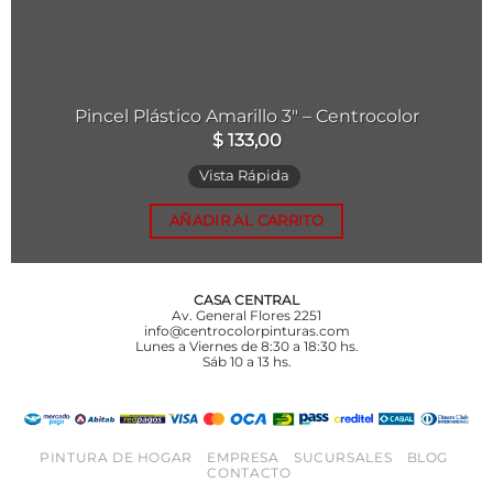
Pincel Plástico Amarillo 3″ – Centrocolor
$
133,00
Vista Rápida
AÑADIR AL CARRITO
CASA CENTRAL
Av. General Flores 2251
info@centrocolorpinturas.com
Lunes a Viernes de 8:30 a 18:30 hs.
Sáb 10 a 13 hs.
PINTURA DE HOGAR
EMPRESA
SUCURSALES
BLOG
CONTACTO