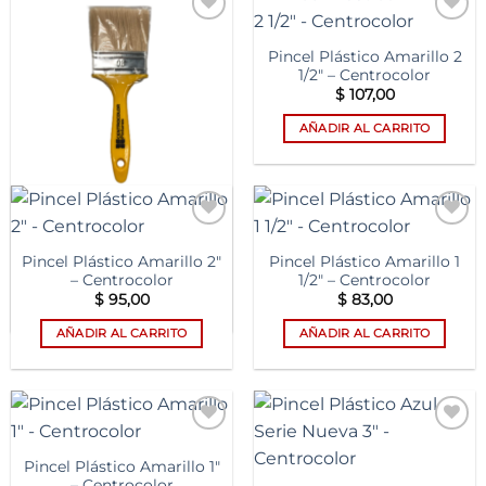
Add to
Add to
wishlist
wishlist
Pincel Plástico Amarillo 2
1/2″ – Centrocolor
$
107,00
AÑADIR AL CARRITO
Pincel Plástico Amarillo 3″
Add to
Add to
– Centrocolor
wishlist
wishlist
Pincel Plástico Amarillo 2″
Pincel Plástico Amarillo 1
$
133,00
– Centrocolor
1/2″ – Centrocolor
AÑADIR AL CARRITO
$
95,00
$
83,00
AÑADIR AL CARRITO
AÑADIR AL CARRITO
Add to
Add to
wishlist
wishlist
Pincel Plástico Amarillo 1″
– Centrocolor