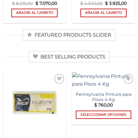
El
El
El
El
$
8.215,00
$
7.070,00
$
4.340,00
$
3.925,00
precio
precio
precio
preci
original
actual
original
actua
AÑADIR AL CARRITO
AÑADIR AL CARRITO
era:
es:
era:
es:
$ 8.215,00.
$ 7.070,00.
$ 4.340,00.
$ 3.9
FEATURED PRODUCTS SLIDER
BEST SELLING PRODUCTS
Add to
Add to
wishlist
wishlist
Pennsylvania Pintura para
Pisos 4 Kg
$
760,00
SELECCIONAR OPCIONES
Este
producto
tiene