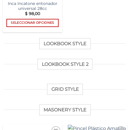
múltiples
Inca Incatone entonador
universal 28cc
variantes.
$
98,00
Las
opciones
SELECCIONAR OPCIONES
se
Este
pueden
producto
elegir
tiene
LOOKBOOK STYLE
en
múltiples
la
variantes.
página
Las
LOOKBOOK STYLE 2
de
opciones
producto
se
pueden
elegir
GRID STYLE
en
la
página
de
MASONERY STYLE
producto