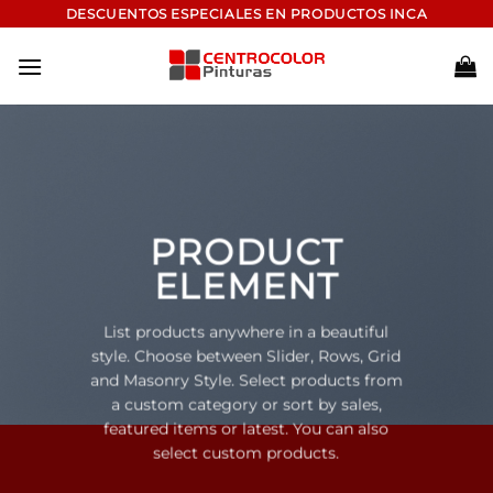
Saltar
DESCUENTOS ESPECIALES EN PRODUCTOS INCA
al
contenido
PRODUCT
ELEMENT
List products anywhere in a beautiful
style. Choose between Slider, Rows, Grid
and Masonry Style. Select products from
a custom category or sort by sales,
featured items or latest. You can also
select custom products.