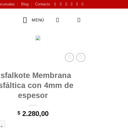
cursales
Blog
Contacto
MENÚ
sfalkote Membrana
sfáltica con 4mm de
espesor
2.280,00
$
 Membrana Asfáltica con 4mm de espesor cantidad