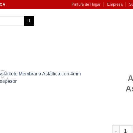
Pintura de Hogar
Empresa
Su
NCA
A
A
Add to
wishlist
Asfalkote