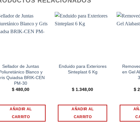
RODUCTOS RELACIONADOS
Add to
Add to
wishlist
wishlist
Sellador de Juntas
Enduido para Exteriores
Removedo
Poliuretánico Blanco y
Sinteplast 6 Kg
en Gel A
ris Quiadsa BRIK-CEN
3
PM-30
$
480,00
$
1.348,00
$
2
AÑADIR AL
AÑADIR AL
AÑ
CARRITO
CARRITO
C