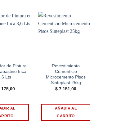
Add to
Add to
wishlist
wishlist
r de Pintura
Revestimiento
2 X 1 Pennsylv
labastine Inca
Cementicio
Espuma Poliuret
,6 Lts
Microcemento Pisos
750ml
Sinteplast 25kg
.175,00
$
7.151,00
$
560,00
ADIR AL
AÑADIR AL
AÑADIR AL
ARRITO
CARRITO
CARRITO