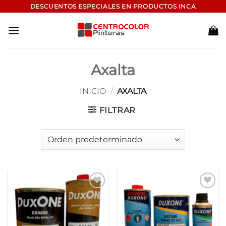
Saltar
DESCUENTOS ESPECIALES EN PRODUCTOS INCA
al
contenido
Axalta
INICIO
/
AXALTA
FILTRAR
Add to
Add to
wishlist
wishlist