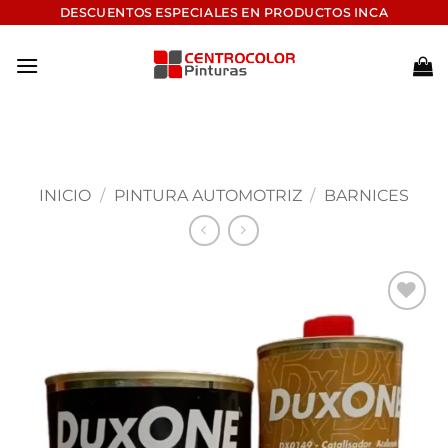
Saltar
DESCUENTOS ESPECIALES EN PRODUCTOS INCA
al
contenido
INICIO
/
PINTURA AUTOMOTRIZ
/
BARNICES
Add to
wishlist