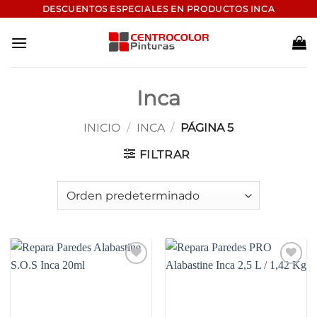
Saltar
DESCUENTOS ESPECIALES EN PRODUCTOS INCA
al
contenido
Inca
INICIO
/
INCA
/
PÁGINA 5
FILTRAR
Add to
Add to
wishlist
wishlist