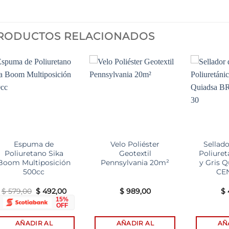
RODUCTOS RELACIONADOS
Add to
Add to
wishlist
wishlist
Espuma de
Velo Poliéster
Sellado
Poliuretano Sika
Geotextil
Poliuret
Boom Multiposición
Pennsylvania 20m²
y Gris Q
500cc
CE
El
El
$
579,00
$
492,00
$
989,00
$
precio
precio
15%
original
actual
OFF
era:
es:
$ 579,00.
$ 492,00.
AÑADIR AL
AÑADIR AL
AÑ