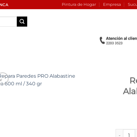
Pintura de Hogar
Empresa
Sucu
INCA
R
Ala
Add to
wishlist
Repara Pa