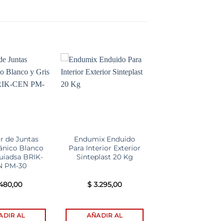
Add to
Add to
wishlist
wishlist
r de Juntas
Endumix Enduido
ánico Blanco
Para Interior Exterior
uiadsa BRIK-
Sinteplast 20 Kg
N PM-30
480,00
$
3.295,00
ADIR AL
AÑADIR AL