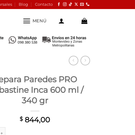
rsales
Blog
Contacto
MENÚ
epara Paredes PRO
bastine Inca 600 ml /
340 gr
844,00
$
redes PRO Alabastine Inca 600 ml / 340 gr cantidad