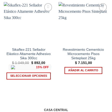
Add to
Add to
wishlist
wishlist
Sikaflex-221 Sellador
Revestimiento Cementicio
Elástico Altamente Adhesivo
Microcemento Pisos
Sika 300cc
Sinteplast 25kg
El
El
$
1.049,00
$
892,00
$
7.151,00
precio
precio
15% OFF
original
actual
AÑADIR AL CARRITO
era:
es:
$ 1.049,00.
$ 892,00.
SELECCIONAR OPCIONES
Este
producto
tiene
múltiples
variantes.
Las
CASA CENTRAL