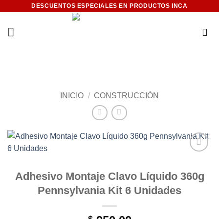
Saltar
DESCUENTOS ESPECIALES EN PRODUCTOS INCA
al
contenido
INICIO
/
CONSTRUCCIÓN
Add to
wishlist
Adhesivo Montaje Clavo Líquido 360g
Pennsylvania Kit 6 Unidades
$