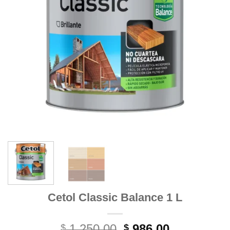
Cetol Classic Balance 1 L
El
El
1.250,00
986,00
$
$