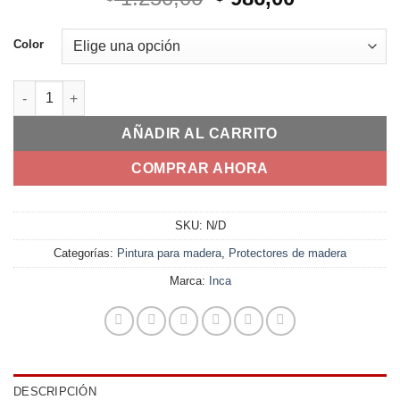
precio
precio
original
actual
Color
era:
es:
$ 1.250,00.
$ 986,00.
Cetol Classic Balance 1 L cantidad
AÑADIR AL CARRITO
COMPRAR AHORA
SKU:
N/D
Categorías:
Pintura para madera
,
Protectores de madera
Marca:
Inca
DESCRIPCIÓN