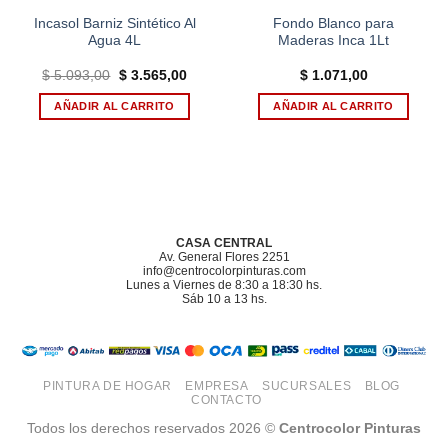
Incasol Barniz Sintético Al
Fondo Blanco para
Agua 4L
Maderas Inca 1Lt
El
El
$
5.093,00
$
3.565,00
$
1.071,00
o
precio
precio
l
original
actual
AÑADIR AL CARRITO
AÑADIR AL CARRITO
era:
es:
15,00.
$ 5.093,00.
$ 3.565,00.
CASA CENTRAL
Av. General Flores 2251
info@centrocolorpinturas.com
Lunes a Viernes de 8:30 a 18:30 hs.
Sáb 10 a 13 hs.
PINTURA DE HOGAR
EMPRESA
SUCURSALES
BLOG
CONTACTO
Todos los derechos reservados 2026 ©
Centrocolor Pinturas