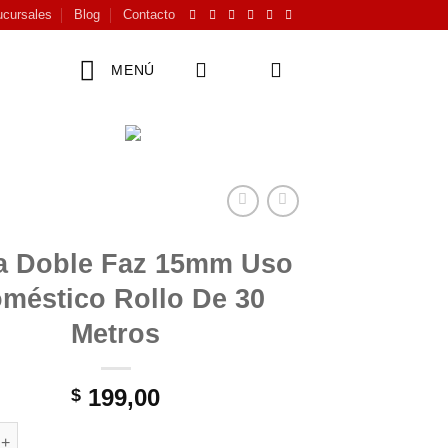
cursales
Blog
Contacto
MENÚ
a Doble Faz 15mm Uso
méstico Rollo De 30
Metros
199,00
$
le Faz 15mm Uso Doméstico Rollo De 30 Metros cantidad