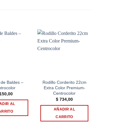
Add to
Add to
wishlist
wishlist
 de Baldes –
Rodillo Corderito 22cm
Rodillo Epoxi A
trocolor
Extra Color Premium-
Sólidos 10cm Pre
Centrocolor
Centrocolor
150,00
$
734,00
$
348,00
ADIR AL
AÑADIR AL
AÑADIR AL
ARRITO
CARRITO
CARRITO