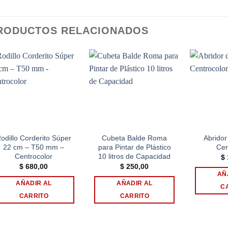
RODUCTOS RELACIONADOS
Add to
Add to
wishlist
wishlist
odillo Corderito Súper
Cubeta Balde Roma
Abridor
22 cm – T50 mm –
para Pintar de Plástico
Cen
Centrocolor
10 litros de Capacidad
$
$
680,00
$
250,00
AÑ
AÑADIR AL
AÑADIR AL
C
CARRITO
CARRITO