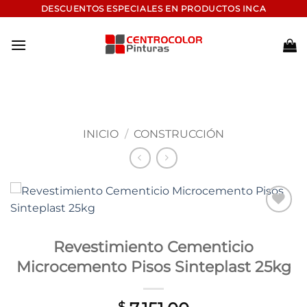
Saltar
DESCUENTOS ESPECIALES EN PRODUCTOS INCA
al
contenido
INICIO
/
CONSTRUCCIÓN
Add to
wishlist
Revestimiento Cementicio
Microcemento Pisos Sinteplast 25kg
$