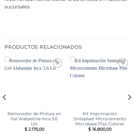
sucursales.
PRODUCTOS RELACIONADOS
Add to
Add to
wishlist
wishlist
Removedor de Pintura en
Kit Imprimación
Gel Alabastine Inca 3,6
Sinteplast Microcemento
Lts
Microbase Piso Colores
$
2.175,00
$
16.800,00
o