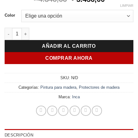
precio
precio
LIMPIAR
original
actual
Color
era:
es:
$ 4.340,00.
$ 3.456,00
Cetol Classic Balance 4 L cantidad
AÑADIR AL CARRITO
COMPRAR AHORA
SKU:
N/D
Categorías:
Pintura para madera
,
Protectores de madera
Marca:
Inca
DESCRIPCIÓN