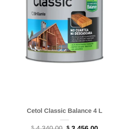
Cetol Classic Balance 4 L
El
El
4.340,00
3.456,00
$
$