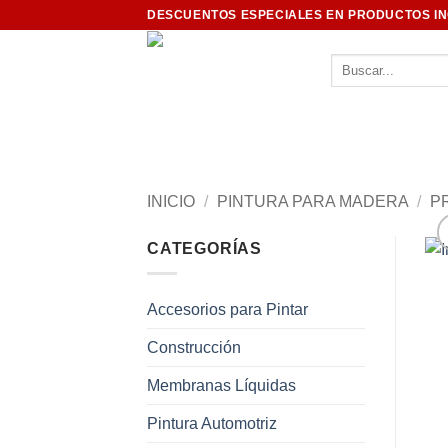
Saltar
DESCUENTOS ESPECIALES EN PRODUCTOS I
al
contenido
Buscar
por:
INICIO
/
PINTURA PARA MADERA
/
P
CATEGORÍAS
Accesorios para Pintar
Construcción
Membranas Líquidas
Pintura Automotriz