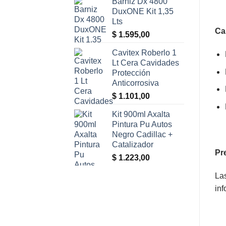
Barniz Dx 4800
DuxONE Kit 1,35
Lts
Ca
$
1.595,00
Cavitex Roberlo 1
Lt Cera Cavidades
Protección
Anticorrosiva
$
1.101,00
Kit 900ml Axalta
Pintura Pu Autos
Negro Cadillac +
Catalizador
Pr
$
1.223,00
Las
inf