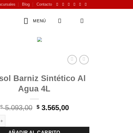
cursales
Blog
Contacto
MENÚ
sol Barniz Sintético Al
Agua 4L
El
El
5.093,00
3.565,00
$
$
precio
precio
rniz Sintético Al Agua 4L cantidad
original
actual
era:
es:
AÑADIR AL CARRITO