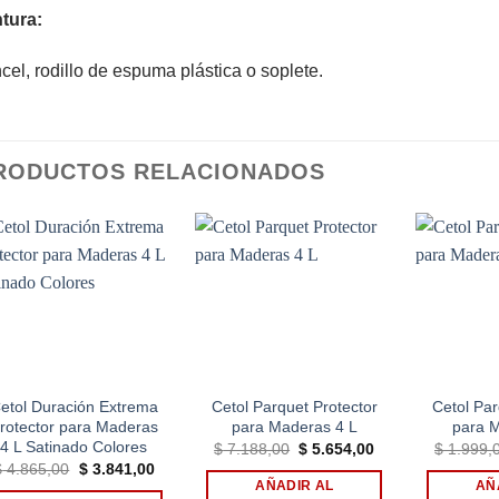
tura:
cel, rodillo de espuma plástica o soplete.
RODUCTOS RELACIONADOS
Add to
Add to
wishlist
wishlist
etol Duración Extrema
Cetol Parquet Protector
Cetol Par
rotector para Maderas
para Maderas 4 L
para 
4 L Satinado Colores
El
El
$
7.188,00
$
5.654,00
$
1.999,
precio
precio
El
El
$
4.865,00
$
3.841,00
original
actual
precio
precio
AÑADIR AL
AÑ
era:
es: