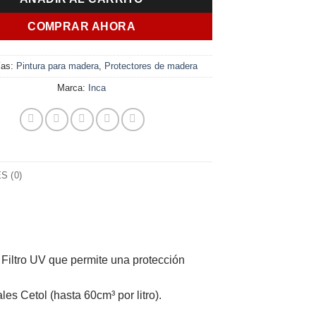
$ 5.093,00.
$ 3.565,00.
COMPRAR AHORA
ías:
Pintura para madera
,
Protectores de madera
Marca:
Inca
 (0)
 Filtro UV que permite una protección
es Cetol (hasta 60cm³ por litro).