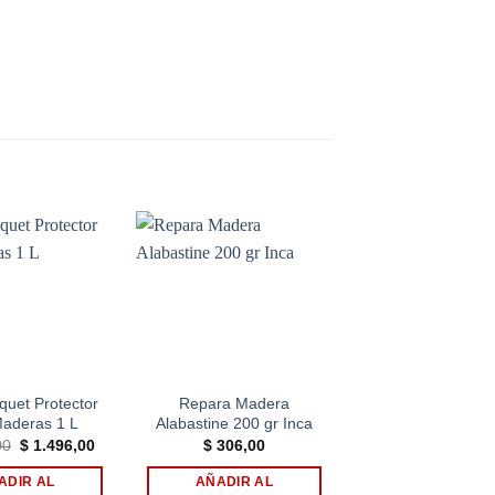
Add to
Add to
wishlist
wishlist
quet Protector
Repara Madera
Repara Made
Maderas 1 L
Alabastine 200 gr Inca
Alabastine 75 gr
El
El
00
$
1.496,00
$
306,00
$
204,00
precio
precio
original
actual
ADIR AL
AÑADIR AL
AÑADIR AL
era:
es: