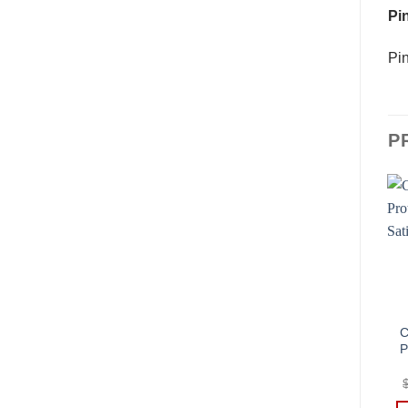
Pin
Pin
P
C
P