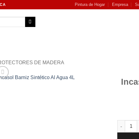
Pintura de Hogar
Empresa
Su
NCA
ROTECTORES DE MADERA
Inca
Add to
wishlist
Incasol Ba