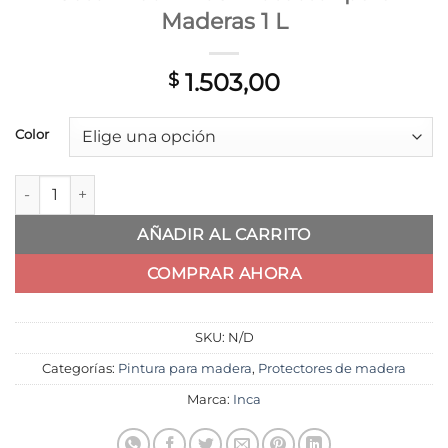
Maderas 1 L
1.503,00
$
Color
Cetol Deck Plus Protector para Maderas 1 L cantidad
AÑADIR AL CARRITO
COMPRAR AHORA
SKU:
N/D
Categorías:
Pintura para madera
,
Protectores de madera
Marca:
Inca