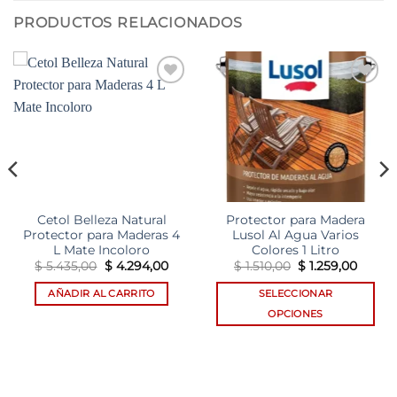
PRODUCTOS RELACIONADOS
Add to
Add to
wishlist
wishlist
Cetol Belleza Natural
Protector para Madera
Protector para Maderas 4
Lusol Al Agua Varios
L Mate Incoloro
Colores 1 Litro
El
El
El
El
$
5.435,00
$
4.294,00
$
1.510,00
$
1.259,00
precio
precio
precio
precio
original
actual
original
actual
AÑADIR AL CARRITO
SELECCIONAR
era:
es:
era:
es:
$ 5.435,00.
$ 4.294,00.
$ 1.510,00.
$ 1.259
OPCIONES
Este
producto
tiene
múltiples