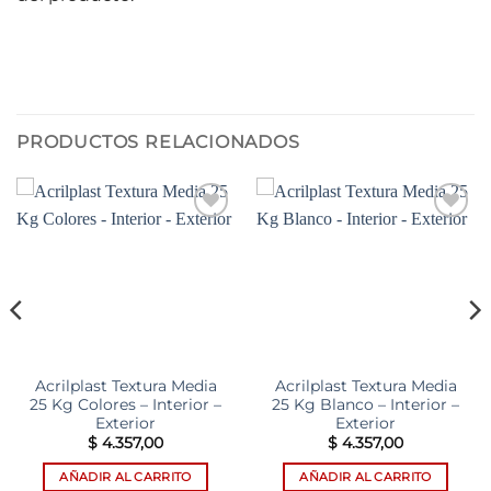
PRODUCTOS RELACIONADOS
Add to
Add to
wishlist
wishlist
Acrilplast Textura Media
Acrilplast Textura Media
25 Kg Colores – Interior –
25 Kg Blanco – Interior –
Exterior
Exterior
$
4.357,00
$
4.357,00
io
al
AÑADIR AL CARRITO
AÑADIR AL CARRITO