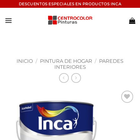
Saltar
DESCUENTOS ESPECIALES EN PRODUCTOS INCA
al
contenido
INICIO
/
PINTURA DE HOGAR
/
PAREDES
INTERIORES
Add to
wishlist