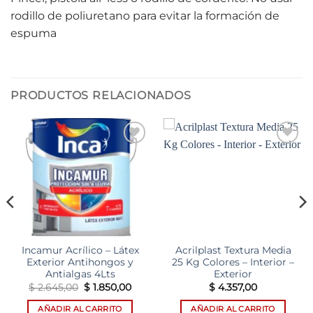
rodillo de poliuretano para evitar la formación de
espuma
PRODUCTOS RELACIONADOS
Add to
Add to
wishlist
wishlist
Incamur Acrílico – Látex
Acrilplast Textura Media
Exterior Antihongos y
25 Kg Colores – Interior –
Antialgas 4Lts
Exterior
El
El
$
2.645,00
$
1.850,00
$
4.357,00
precio
precio
original
actual
AÑADIR AL CARRITO
AÑADIR AL CARRITO