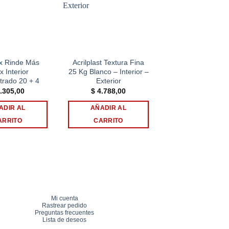
Add to
Add to
wishlist
wishlist
x Rinde Más
Acrilplast Textura Fina
Inca Látex Const
x Interior
25 Kg Blanco – Interior –
Paredes y Cielos
trado 20 + 4
Exterior
20Lts
El
.305,00
$
4.788,00
$
4.015,00
$
3.4
preci
origin
ADIR AL
AÑADIR AL
AÑADIR AL
era:
$ 4.0
ARRITO
CARRITO
CARRITO
Mi cuenta
Rastrear pedido
Preguntas frecuentes
Lista de deseos