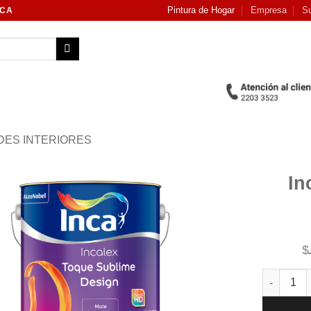
Pintura de Hogar
Empresa
Su
NCA
DES INTERIORES
In
Add to
wishlist
$
Incalex T