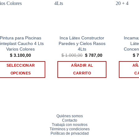
Add to
Add to
wishlist
wishlist
Pintura para Piscinas
Inca Látex Constructor
Incama
inteplast Caucho 4 Lts
Paredes y Cielos Rasos
Láte
Varios Colores
4Lts
Concen
El
El
$
3.100,00
$
1.000,00
$
787,00
$
7
precio
precio
original
actual
SELECCIONAR
AÑADIR AL
AÑ
era:
es:
$ 1.000,00.
$ 787,00.
OPCIONES
CARRITO
C
Este
producto
tiene
múltiples
variantes.
Quiénes somos
Las
Contacto
opciones
Trabajá con nosotros
Términos y condiciones
se
Políticas de privacidad
pueden