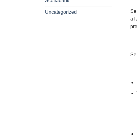
Scotiabank
Se 
Uncategorized
a l
pre
Se 