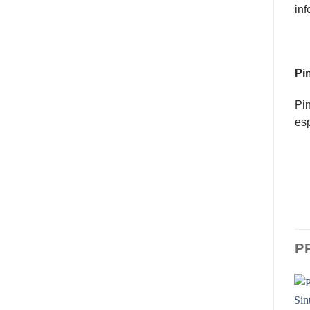
inf
Pin
Pin
es
P