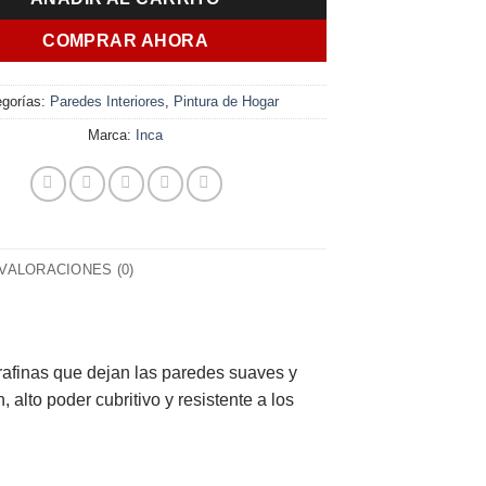
$ 14.157,00.
$ 11.350,00.
COMPRAR AHORA
egorías:
Paredes Interiores
,
Pintura de Hogar
Marca:
Inca
VALORACIONES (0)
trafinas que dejan las paredes suaves y
alto poder cubritivo y resistente a los