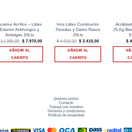
ncamur Acrílico – Látex
Inca Látex Constructor
Acrilplas
Exterior Antihongos y
Paredes y Cielos Rasos
25 Kg Blan
Antialgas 20Lts
20Lts
E
El
El
El
El
11.385,00
$
7.970,00
$
4.015,00
$
3.410,00
$
4
precio
precio
precio
precio
original
actual
original
actual
AÑADIR AL
AÑADIR AL
AÑ
era:
es:
era:
es:
$ 11.385,00.
$ 7.970,00.
$ 4.015,00.
$ 3.410,00.
CARRITO
CARRITO
C
Quiénes somos
Contacto
Trabajá con nosotros
Términos y condiciones
Políticas de privacidad