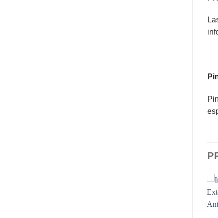
Las
inf
Pin
Pin
es
P
Add to
Add to
wishlist
wishlist