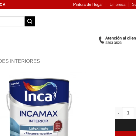
Pintura de Hogar
Empresa
Su
NCA
DES INTERIORES
Add to
wishlist
Incamax 2