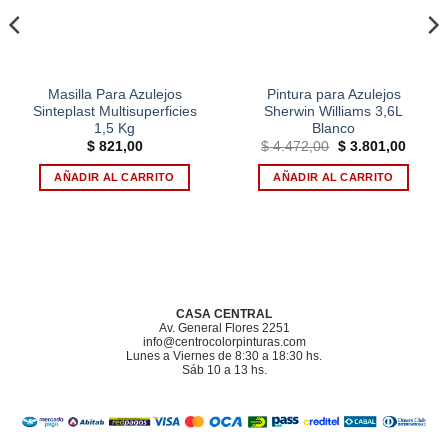
Masilla Para Azulejos
Pintura para Azulejos
Sinteplast Multisuperficies
Sherwin Williams 3,6L
1,5 Kg
Blanco
El
El
$
821,00
$
4.472,00
$
3.801,00
io
precio
precio
al
original
actual
AÑADIR AL CARRITO
AÑADIR AL CARRITO
era:
es:
970,00.
$ 4.472,00.
$ 3.80
CASA CENTRAL
Av. General Flores 2251
info@centrocolorpinturas.com
Lunes a Viernes de 8:30 a 18:30 hs.
Sáb 10 a 13 hs.