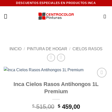
Saltar
DESCUENTOS ESPECIALES EN PRODUCTOS INCA
al
contenido
INICIO
/
PINTURA DE HOGAR
/
CIELOS RASOS
Add to
Inca Cielos Rasos Antihongos 1L
wishlist
Premium
El
El
515,00
459,00
$
$