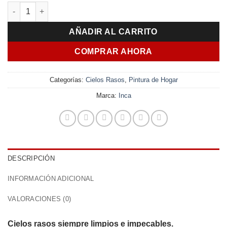
precio
precio
Inca Cielos Rasos Antihongos 1L Premium cantidad
original
actual
era:
es:
AÑADIR AL CARRITO
$ 515,00.
$ 459,00.
COMPRAR AHORA
Categorías:
Cielos Rasos
,
Pintura de Hogar
Marca:
Inca
DESCRIPCIÓN
INFORMACIÓN ADICIONAL
VALORACIONES (0)
Cielos rasos siempre limpios e impecables.