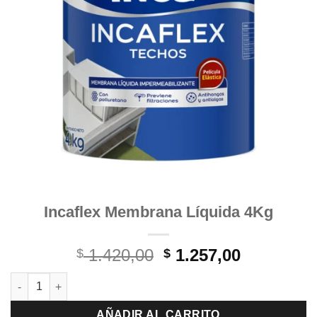
Incaflex Membrana Líquida 4Kg
El
El
1.420,00
1.257,00
$
$
precio
precio
Incaflex Membrana Líquida 4Kg cantidad
original
actual
era:
es:
AÑADIR AL CARRITO