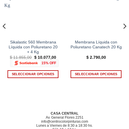
Add to
Add to
wishlist
wishlist
Sikalastic 560 Membrana
Membrana Líquida con
Líquida con Poliuretano 20
Poliuretano Canatech 20 Kg
+ 4 Kg
El
El
$
11.855,00
$
10.077,00
$
2.790,00
o
precio
precio
15% OFF
l
original
actual
era:
es:
90,00.
$ 11.855,00.
$ 10.077,00.
SELECCIONAR OPCIONES
SELECCIONAR OPCIONES
Este
Este
producto
producto
tiene
tiene
múltiples
múltiples
variantes.
variantes.
Las
Las
CASA CENTRAL
opciones
opciones
Av. General Flores 2251
info@centrocolorpinturas.com
se
se
Lunes a Viernes de 8:30 a 18:30 hs.