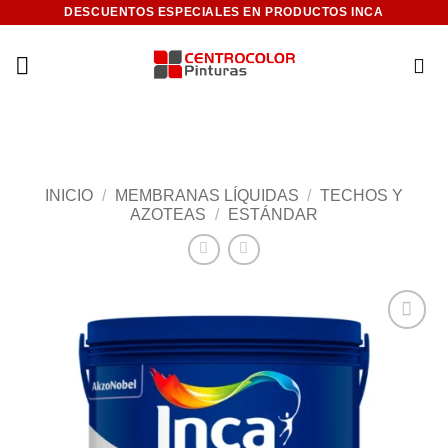
Saltar
DESCUENTOS ESPECIALES EN PRODUCTOS INCA
al
contenido
INICIO
/
MEMBRANAS LÍQUIDAS
/
TECHOS Y
AZOTEAS
/
ESTÁNDAR
Add to
wishlist