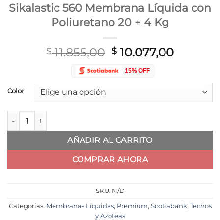
Sikalastic 560 Membrana Líquida con
Poliuretano 20 + 4 Kg
El
El
11.855,00
10.077,00
$
$
precio
precio
15% OFF
original
actual
era:
es:
Color
$ 11.855,00.
$ 10.077
Sikalastic 560 Membrana Líquida con Poliuretano 20 + 4 Kg c
AÑADIR AL CARRITO
COMPRAR AHORA
SKU:
N/D
Categorías:
Membranas Líquidas
,
Premium
,
Scotiabank
,
Techos
y Azoteas