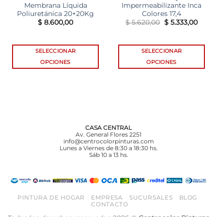
Membrana Líquida
Impermeabilizante Inca
Poliuretánica 20+20Kg
Colores 17,4
El
El
$
8.600,00
$
5.620,00
$
5.333,00
precio
preci
original
actua
era:
es:
$ 5.620,00.
$ 5.33
SELECCIONAR
SELECCIONAR
OPCIONES
OPCIONES
Este
Este
producto
producto
tiene
tiene
múltiples
múltiples
variantes.
variantes.
Las
Las
CASA CENTRAL
opciones
opciones
Av. General Flores 2251
info@centrocolorpinturas.com
se
se
Lunes a Viernes de 8:30 a 18:30 hs.
pueden
pueden
Sáb 10 a 13 hs.
elegir
elegir
en
en
la
la
página
página
PINTURA DE HOGAR
EMPRESA
SUCURSALES
BLOG
CONTACTO
de
de
producto
producto