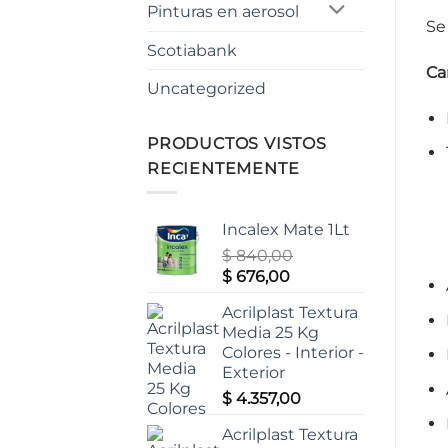
Pinturas en aerosol
Se
Scotiabank
Ca
Uncategorized
PRODUCTOS VISTOS
RECIENTEMENTE
Incalex Mate 1Lt
$
840,00
El
El
$
676,00
precio
precio
Acrilplast Textura
original
actual
Media 25 Kg
era:
es:
Colores - Interior -
$ 840,00.
$ 676,00.
Exterior
$
4.357,00
Acrilplast Textura