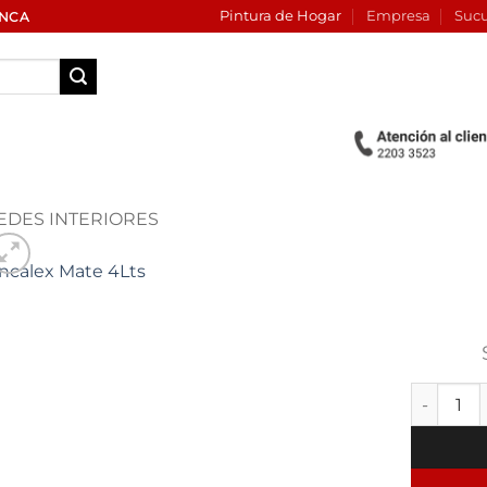
Pintura de Hogar
Empresa
Sucu
INCA
EDES INTERIORES
Add to
wishlist
Incalex M