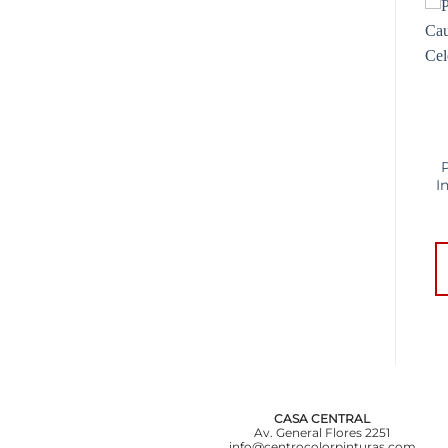
Add to
Add to
wishlist
wishlist
Acrilplast Textura
Pintura para Piscinas
Media 25 Kg Blanco –
Inca Látex Acrílico 4
I
Interior – Exterior
Lts Mate Celeste
$
4.357,00
$
4.500,00
AÑADIR AL
AÑADIR AL
CARRITO
CARRITO
CASA CENTRAL
Av. General Flores 2251
info@centrocolorpinturas.com