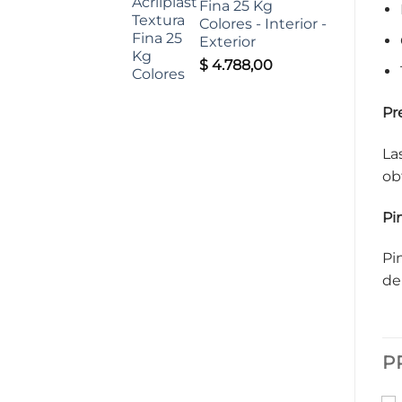
Fina 25 Kg
Colores - Interior -
Exterior
$
4.788,00
Pr
La
ob
Pi
Pin
de
P