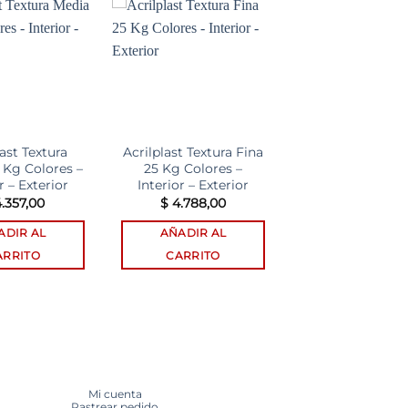
Add to
Add to
wishlist
wishlist
last Textura
Acrilplast Textura Fina
 Kg Colores –
25 Kg Colores –
r – Exterior
Interior – Exterior
.357,00
$
4.788,00
ADIR AL
AÑADIR AL
ARRITO
CARRITO
Mi cuenta
Rastrear pedido