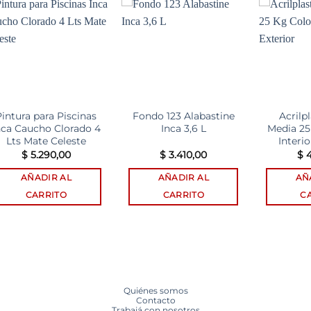
Add to
Add to
wishlist
wishlist
Pintura para Piscinas
Fondo 123 Alabastine
Acrilp
nca Caucho Clorado 4
Inca 3,6 L
Media 25
Lts Mate Celeste
Interio
$
5.290,00
$
3.410,00
$
4
AÑADIR AL
AÑADIR AL
AÑ
CARRITO
CARRITO
C
Quiénes somos
Contacto
Trabajá con nosotros