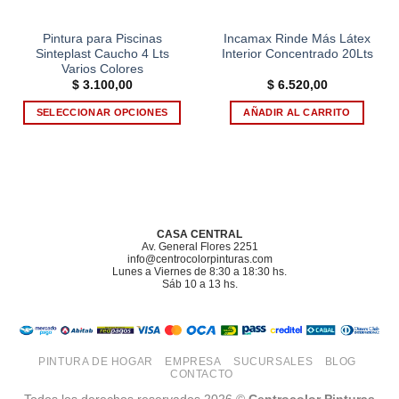
Pintura para Piscinas
Incamax Rinde Más Látex
Sinteplast Caucho 4 Lts
Interior Concentrado 20Lts
Varios Colores
$
3.100,00
$
6.520,00
SELECCIONAR OPCIONES
AÑADIR AL CARRITO
Este
producto
tiene
múltiples
variantes.
Las
CASA CENTRAL
opciones
Av. General Flores 2251
info@centrocolorpinturas.com
se
Lunes a Viernes de 8:30 a 18:30 hs.
pueden
Sáb 10 a 13 hs.
elegir
en
la
página
PINTURA DE HOGAR
EMPRESA
SUCURSALES
BLOG
CONTACTO
de
producto