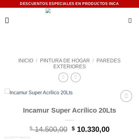
Saltar
DESCUENTOS ESPECIALES EN PRODUCTOS INCA
al
contenido
INICIO
/
PINTURA DE HOGAR
/
PAREDES
EXTERIORES
Add to
Incamur Super Acrílico 20Lts
wishlist
El
El
14.500,00
10.330,00
$
$
precio
precio