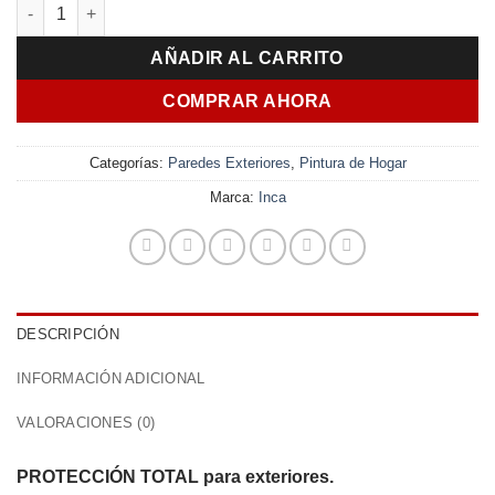
Incamur Super Acrílico 20Lts cantidad
original
actual
era:
es:
AÑADIR AL CARRITO
$ 14.500,00.
$ 10.330
COMPRAR AHORA
Categorías:
Paredes Exteriores
,
Pintura de Hogar
Marca:
Inca
DESCRIPCIÓN
INFORMACIÓN ADICIONAL
VALORACIONES (0)
PROTECCIÓN TOTAL para exteriores.