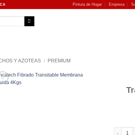
Pintura de Hogar
Empresa
Su
NCA
CHOS Y AZOTEAS
/
PREMIUM
T
Add to
wishlist
Incatech 