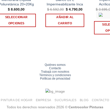
Poliuretánica 20+20Kg
Impermeabilizante Inca
Acrílic
El
El
$
8.600,00
$
6.592,00
$
4.790,00
$
3.695,
precio
precio
original
actual
SELECCIONAR
AÑADIR AL
era:
es:
$ 6.592,00.
$ 4.790,00.
OPCIONES
CARRITO
SEL
Este
OP
producto
tiene
múltiples
variantes.
Las
opciones
Quiénes somos
Contacto
se
Trabajá con nosotros
pueden
Términos y condiciones
Políticas de privacidad
elegir
en
la
página
PINTURA DE HOGAR
EMPRESA
SUCURSALES
BLOG
CONTACTO
de
Todos los derechos reservados 2026 ©
Centrocolor Pinturas
producto