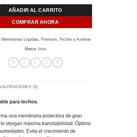
era:
es:
AÑADIR AL CARRITO
$ 2.840,00.
$ 2.033,00.
COMPRAR AHORA
:
Membranas Líquidas
,
Premium
,
Techos y Azoteas
Marca:
Inca
VALORACIONES (0)
ble para techos.
forma una membrana protectora de gran
le otorgan máxima transitabilidad. Óptima
e humedades. Evita el crecimiento de