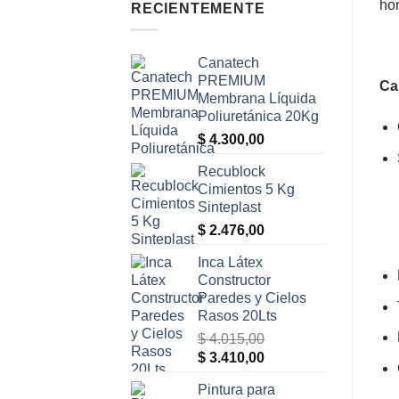
hon
RECIENTEMENTE
Canatech
PREMIUM
Ca
Membrana Líquida
Poliuretánica 20Kg
$
4.300,00
Recublock
Cimientos 5 Kg
Sinteplast
$
2.476,00
Inca Látex
Constructor
Paredes y Cielos
Rasos 20Lts
$
4.015,00
El
El
$
3.410,00
precio
precio
Pintura para
original
actual