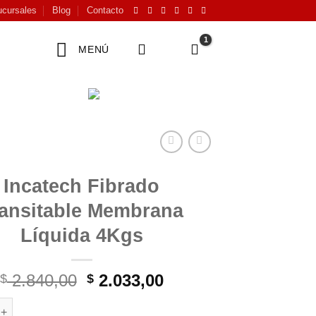
cursales
Blog
Contacto
MENÚ
Incatech Fibrado
ransitable Membrana
Líquida 4Kgs
El
El
2.840,00
2.033,00
$
$
precio
precio
Fibrado Transitable Membrana Líquida 4Kgs cantidad
original
actual