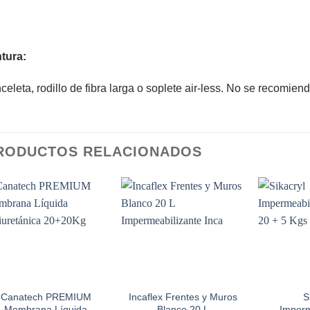
tura:
celeta, rodillo de fibra larga o soplete air-less. No se recomien
RODUCTOS RELACIONADOS
Add to
Add to
wishlist
wishlist
Canatech PREMIUM
Incaflex Frentes y Muros
S
Membrana Líquida
Blanco 20 L
Imperm