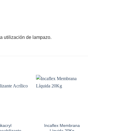
da utilización de lampazo.
Add to
Add to
wishlist
wishlist
ikacryl
Incaflex Membrana
SikaFill Elásti
eabilizante
Líquida 20Kg
Membrana Líquid