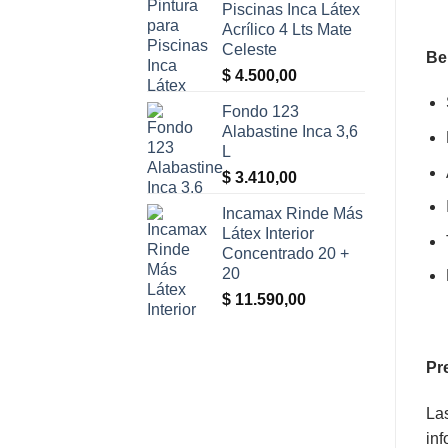
Piscinas Inca Látex
era:
es:
Acrílico 4 Lts Mate
$ 4.015,00.
$ 3.410,00.
Celeste
Be
$
4.500,00
Fondo 123
Alabastine Inca 3,6
L
$
3.410,00
Incamax Rinde Más
Látex Interior
Concentrado 20 +
20
$
11.590,00
Pr
Las
inf