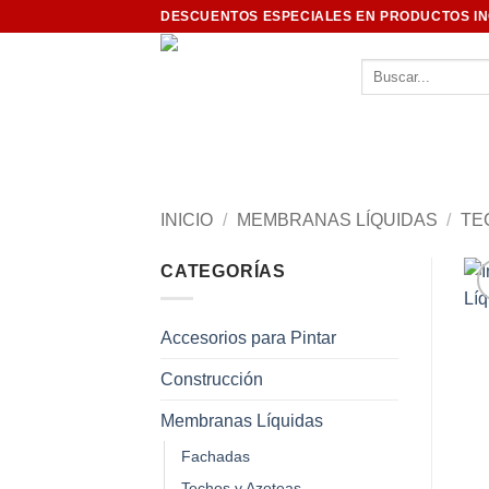
Saltar
DESCUENTOS ESPECIALES EN PRODUCTOS I
al
contenido
Buscar
por:
INICIO
/
MEMBRANAS LÍQUIDAS
/
TE
CATEGORÍAS
Accesorios para Pintar
Construcción
Membranas Líquidas
Fachadas
Techos y Azoteas