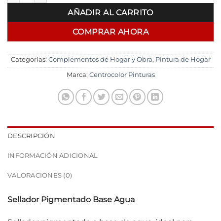
era:
es:
AÑADIR AL CARRITO
$ 5.135,00.
$ 3.595,0
COMPRAR AHORA
Categorías:
Complementos de Hogar y Obra
,
Pintura de Hogar
Marca:
Centrocolor Pinturas
DESCRIPCIÓN
INFORMACIÓN ADICIONAL
VALORACIONES (0)
Sellador Pigmentado Base Agua