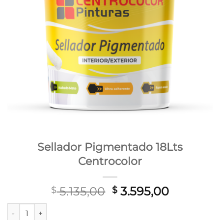
Sellador Pigmentado 18Lts
Centrocolor
El
El
5.135,00
3.595,00
$
$
precio
precio
Sellador Pigmentado 18Lts Centrocolor cantidad
original
actual