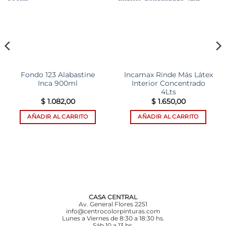
Add to
Add to
wishlist
wishlist
Fondo 123 Alabastine
Incamax Rinde Más Látex
Inca 900ml
Interior Concentrado
4Lts
$
1.082,00
$
1.650,00
AÑADIR AL CARRITO
AÑADIR AL CARRITO
CASA CENTRAL
Av. General Flores 2251
info@centrocolorpinturas.com
Lunes a Viernes de 8:30 a 18:30 hs.
Sáb 10 a 13 hs.